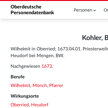
Oberdeutsche
Personen
O
Personendatenbank
Kohler, 
Wilhelmit in Oberried; 1673.04.01. Priesterwei
Heudorf bei Mengen, BW.
Nachgewiesen
1673
.
Berufe
Wilhelmit
,
Mönch
,
Pfarrer
Wirkungsorte
Oberried
,
Heudorf