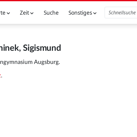
rte
Zeit
Suche
Sonstiges
hinek, Sigismund
uitengymnasium Augsburg.
z
.