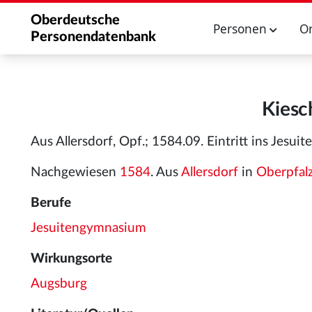
Oberdeutsche
Personen
O
Personendatenbank
Kiesc
Aus Allersdorf, Opf.; 1584.09. Eintritt ins Jes
Nachgewiesen
1584
. Aus
Allersdorf
in
Oberpfal
Berufe
Jesuitengymnasium
Wirkungsorte
Augsburg