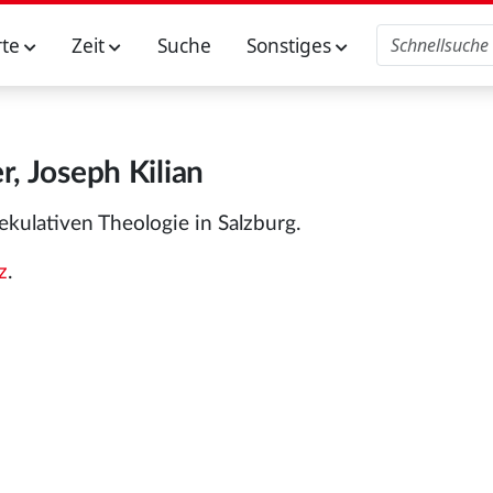
rte
Zeit
Suche
Sonstiges
er, Joseph Kilian
kulativen Theologie in Salzburg.
z
.