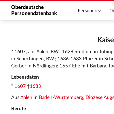
Oberdeutsche
Personen
O
Personendatenbank
Kaise
* 1607; aus Aalen, BW.; 1628 Studium in Tübin
in Schechingen, BW.; 1636-1683 Pfarrer in Schn
Gerber in Nördlingen; 1657 Ehe mit Barbara, Toc
Lebensdaten
*
1607
†
1683
Aus
Aalen
in
Baden-Württemberg
,
Diözese Aug
Berufe