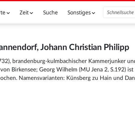
rte
Zeit
Suche
Sonstiges
nnendorf, Johann Christian Philipp
-1732), brandenburg-kulmbachischer Kammerjunker un
 von Birkensee; Georg Wilhelm (MU Jena 2, S.192) ist 
stochen. Namensvarianten: Künsberg zu Hain und Da