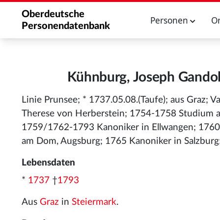
Oberdeutsche
Personen
O
Personendatenbank
Kühnburg, Joseph Gandolp
Linie Prunsee; * 1737.05.08.(Taufe); aus Graz; V
Therese von Herberstein; 1754-1758 Studium a
1759/1762-1793 Kanoniker in Ellwangen; 1760.
am Dom, Augsburg; 1765 Kanoniker in Salzburg
Lebensdaten
*
1737
†
1793
Aus
Graz
in
Steiermark
.