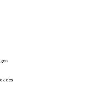
ngen
hek des