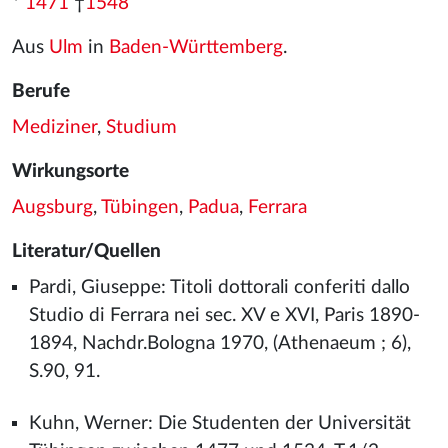
*
1471
†
1548
Aus
Ulm
in
Baden-Württemberg
.
Berufe
Mediziner
,
Studium
Wirkungsorte
Augsburg
,
Tübingen
,
Padua
,
Ferrara
Literatur/Quellen
Pardi, Giuseppe: Titoli dottorali conferiti dallo
Studio di Ferrara nei sec. XV e XVI, Paris 1890-
1894, Nachdr.Bologna 1970, (Athenaeum ; 6),
S.90, 91.
Kuhn, Werner: Die Studenten der Universität