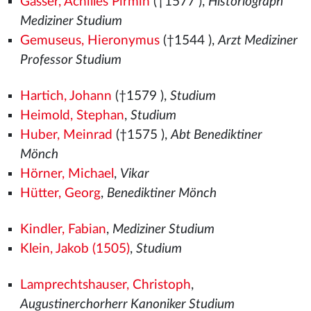
Gasser, Achilles Pirmin
(†1577
),
Historiograph
Mediziner Studium
Gemuseus, Hieronymus
(†1544
),
Arzt Mediziner
Professor Studium
Hartich, Johann
(†1579
),
Studium
Heimold, Stephan
,
Studium
Huber, Meinrad
(†1575
),
Abt Benediktiner
Mönch
Hörner, Michael
,
Vikar
Hütter, Georg
,
Benediktiner Mönch
Kindler, Fabian
,
Mediziner Studium
Klein, Jakob (1505)
,
Studium
Lamprechtshauser, Christoph
,
Augustinerchorherr Kanoniker Studium