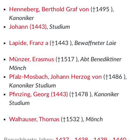
Henneberg, Berthold Graf von
(†1495
),
Kanoniker
Johann (1443)
,
Studium
Lapide, Franz a
(†1443
),
Bewaffneter Laie
Münzer, Erasmus
(†1517
),
Abt Benediktiner
Mönch
Pfalz-Mosbach, Johann Herzog von
(†1486
),
Kanoniker Studium
Pfinzing, Georg (1443)
(†1478
),
Kanoniker
Studium
Walhauser, Thomas
(†1532
),
Mönch