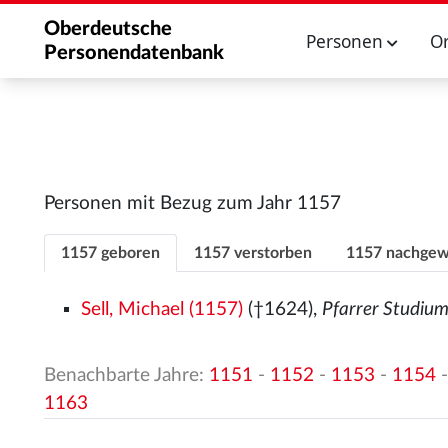
Oberdeutsche
Personen
O
Personendatenbank
Personen mit Bezug zum Jahr 1157
1157 geboren
1157 verstorben
1157 nachgew
Sell, Michael (1157)
(†1624),
Pfarrer Studiu
Benachbarte Jahre:
1151
-
1152
-
1153
-
1154
1163