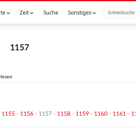
rte
Zeit
Suche
Sonstiges
1157
iesen
m
-
1155
-
1156
- 1157 -
1158
-
1159
-
1160
-
1161
-
1