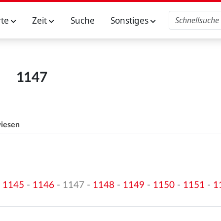
rte
Zeit
Suche
Sonstiges
1147
iesen
-
1145
-
1146
- 1147 -
1148
-
1149
-
1150
-
1151
-
1