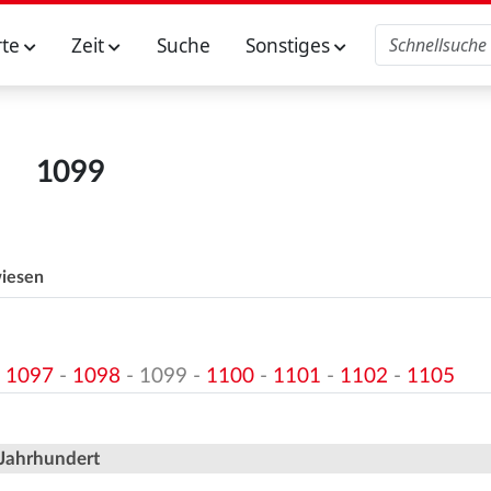
rte
Zeit
Suche
Sonstiges
1099
iesen
-
1097
-
1098
- 1099 -
1100
-
1101
-
1102
-
1105
 Jahrhundert