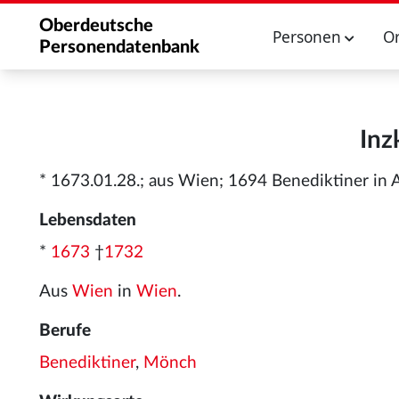
Oberdeutsche
Personen
O
Personendatenbank
Inz
* 1673.01.28.; aus Wien; 1694 Benediktiner in 
Lebensdaten
*
1673
†
1732
Aus
Wien
in
Wien
.
Berufe
Benediktiner
,
Mönch