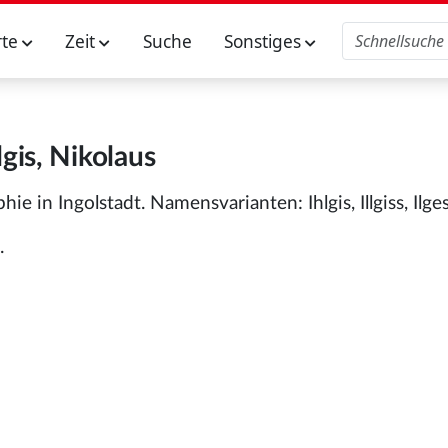
rte
Zeit
Suche
Sonstiges
lgis, Nikolaus
e in Ingolstadt. Namensvarianten: Ihlgis, Illgiss, Ilges
.