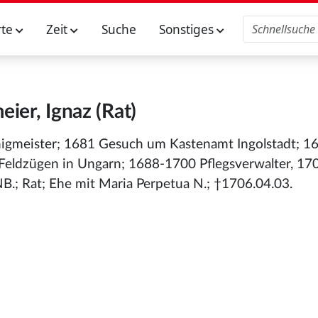
rte
Zeit
Suche
Sonstiges
ier, Ignaz (Rat)
igmeister; 1681 Gesuch um Kastenamt Ingolstadt; 
 Feldzügen in Ungarn; 1688-1700 Pflegsverwalter, 1
B.; Rat; Ehe mit Maria Perpetua N.; †1706.04.03.