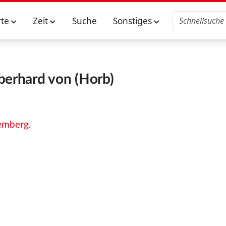
rte
Zeit
Suche
Sonstiges
berhard von (Horb)
emberg
.