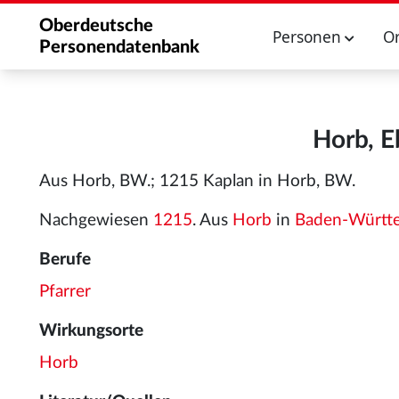
Oberdeutsche
Personen
O
Personendatenbank
Horb, E
Aus Horb, BW.; 1215 Kaplan in Horb, BW.
Nachgewiesen
1215
. Aus
Horb
in
Baden-Württ
Berufe
Pfarrer
Wirkungsorte
Horb