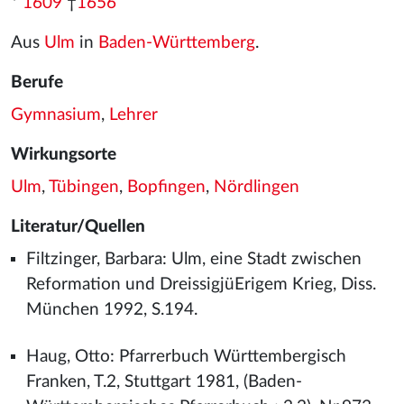
*
1609
†
1656
Aus
Ulm
in
Baden-Württemberg
.
Berufe
Gymnasium
,
Lehrer
Wirkungsorte
Ulm
,
Tübingen
,
Bopfingen
,
Nördlingen
Literatur/Quellen
Filtzinger, Barbara: Ulm, eine Stadt zwischen
Reformation und DreissigjüErigem Krieg, Diss.
München 1992, S.194.
Haug, Otto: Pfarrerbuch Württembergisch
Franken, T.2, Stuttgart 1981, (Baden-