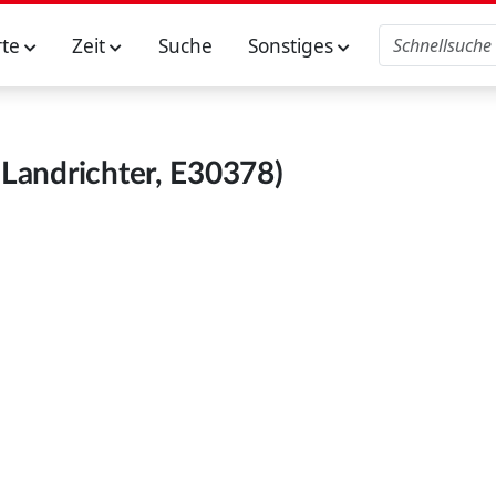
rte
Zeit
Suche
Sonstiges
Landrichter, E30378)