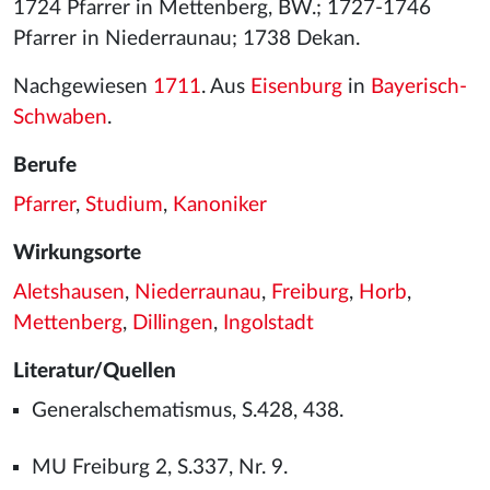
1724 Pfarrer in Mettenberg, BW.; 1727-1746
Pfarrer in Niederraunau; 1738 Dekan.
Nachgewiesen
1711
. Aus
Eisenburg
in
Bayerisch-
Schwaben
.
Berufe
Pfarrer
,
Studium
,
Kanoniker
Wirkungsorte
Aletshausen
,
Niederraunau
,
Freiburg
,
Horb
,
Mettenberg
,
Dillingen
,
Ingolstadt
Literatur/Quellen
Generalschematismus, S.428, 438.
MU Freiburg 2, S.337, Nr. 9.