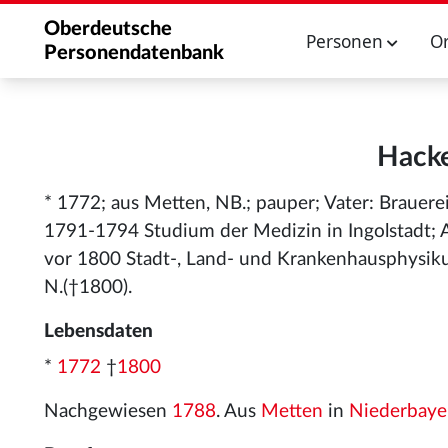
Oberdeutsche
Personen
O
Personendatenbank
Hacke
* 1772; aus Metten, NB.; pauper; Vater: Brauere
1791-1794 Studium der Medizin in Ingolstadt; A
vor 1800 Stadt-, Land- und Krankenhausphysikus 
N.(†1800).
Lebensdaten
*
1772
†
1800
Nachgewiesen
1788
. Aus
Metten
in
Niederbaye