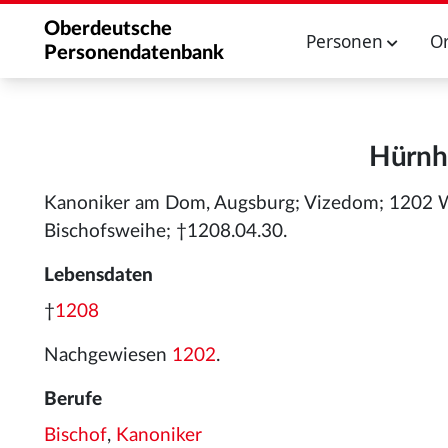
Oberdeutsche
Personen
O
Personendatenbank
Hürnh
Kanoniker am Dom, Augsburg; Vizedom; 1202 Wah
Bischofsweihe; †1208.04.30.
Lebensdaten
†
1208
Nachgewiesen
1202
.
Berufe
Bischof
,
Kanoniker