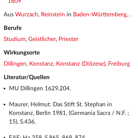
*
1609
Aus
Wurzach
,
Reinstein
in
Baden-Württemberg
, .
Berufe
Studium
,
Geistlicher
,
Priester
Wirkungsorte
Dillingen
,
Konstanz
,
Konstanz (Diözese)
,
Freiburg
Literatur/Quellen
MU Dillingen 1629,204.
Maurer, Helmut: Das Stift St. Stephan in
Konstanz, Berlin 1981, (Germania Sacra / N.F. ;
15), S.436.
EAF: Ha 358, S.865, 869, 874.