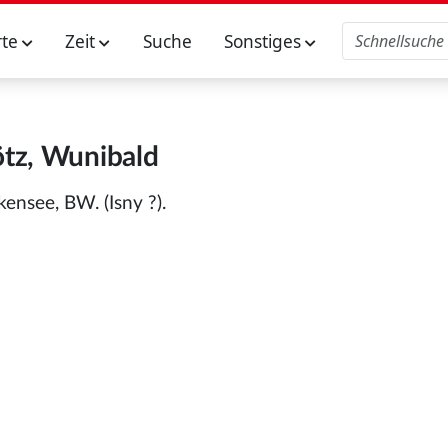
rte
Zeit
Suche
Sonstiges
tz, Wunibald
ensee, BW. (Isny ?).