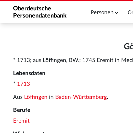
Oberdeutsche
Personen
O
Personendatenbank
Gö
* 1713; aus Löffingen, BW.; 1745 Eremit in Meck
Lebensdaten
*
1713
Aus
Löffingen
in
Baden-Württemberg
.
Berufe
Eremit