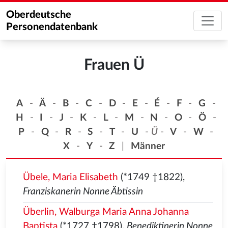
Oberdeutsche
Personendatenbank
Frauen Ü
A
-
Ä
-
B
-
C
-
D
-
E
-
É
-
F
-
G
-
H
-
I
-
J
-
K
-
L
-
M
-
N
-
O
-
Ö
-
P
-
Q
-
R
-
S
-
T
-
U
-
Ü
-
V
-
W
-
X
-
Y
-
Z
|
Männer
Übele, Maria Elisabeth
(*1749 †1822),
Franziskanerin Nonne Äbtissin
Überlin, Walburga Maria Anna Johanna
Baptista
(*1727 †1798),
Benediktinerin Nonne