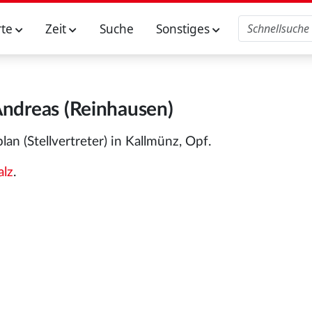
rte
Zeit
Suche
Sonstiges
Andreas (Reinhausen)
n (Stellvertreter) in Kallmünz, Opf.
alz
.