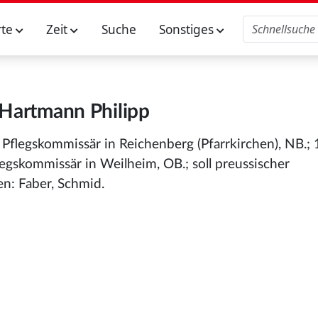
rte
Zeit
Suche
Sonstiges
 Hartmann Philipp
6 Pflegskommissär in Reichenberg (Pfarrkirchen), NB.;
egskommissär in Weilheim, OB.; soll preussischer
n: Faber, Schmid.