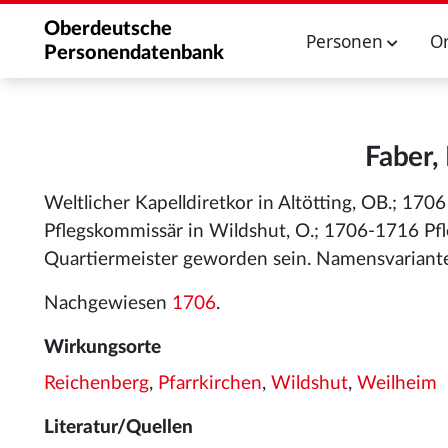
Oberdeutsche
Personen
O
Personendatenbank
Faber,
Weltlicher Kapelldiretkor in Altötting, OB.; 170
Pflegskommissär in Wildshut, O.; 1706-1716 Pfl
Quartiermeister geworden sein. Namensvariante
Nachgewiesen
1706
.
Wirkungsorte
Reichenberg
,
Pfarrkirchen
,
Wildshut
,
Weilheim
Literatur/Quellen