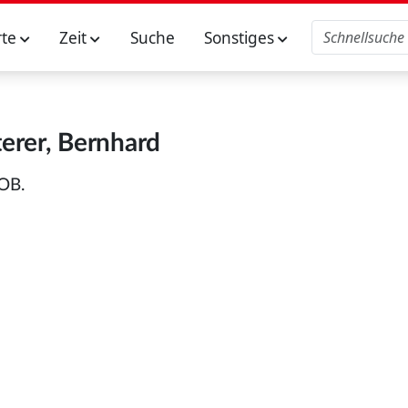
rte
Zeit
Suche
Sonstiges
terer, Bernhard
 OB.