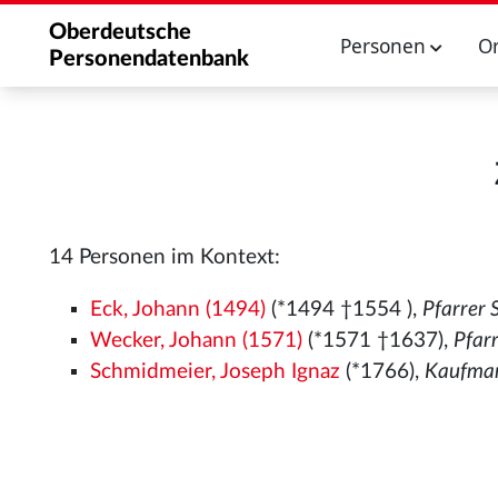
Oberdeutsche
Personen
O
Personendatenbank
14 Personen im Kontext:
Eck, Johann (1494)
(*1494
†1554
),
Pfarrer
Wecker, Johann (1571)
(*1571
†1637),
Pfar
Schmidmeier, Joseph Ignaz
(*1766),
Kaufma