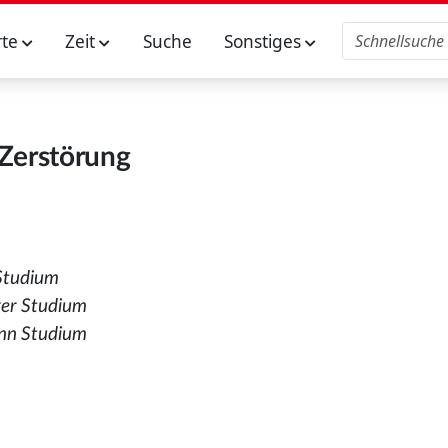
rte
Zeit
Suche
Sonstiges
Zerstörung
 Studium
rer Studium
nn Studium