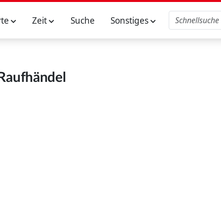
rte
Zeit
Suche
Sonstiges
Raufhändel