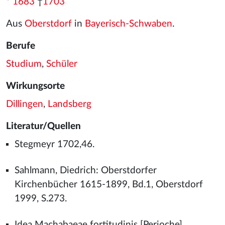
*
1683
†
1703
Aus
Oberstdorf
in
Bayerisch-Schwaben
.
Berufe
Studium
,
Schüler
Wirkungsorte
Dillingen
,
Landsberg
Literatur/Quellen
Stegmeyr 1702,46.
Sahlmann, Diedrich: Oberstdorfer
Kirchenbücher 1615-1899, Bd.1, Oberstdorf
1999, S.273.
Idea Machabaeae fortitudinis [Perioche],