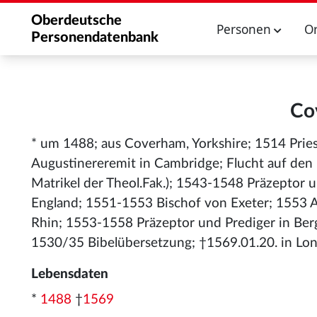
Oberdeutsche
Personen
O
Personendatenbank
Co
* um 1488; aus Coverham, Yorkshire; 1514 Prie
Augustinereremit in Cambridge; Flucht auf den 
Matrikel der Theol.Fak.); 1543-1548 Präzeptor
England; 1551-1553 Bischof von Exeter; 1553 A
Rhin; 1553-1558 Präzeptor und Prediger in Be
1530/35 Bibelübersetzung; †1569.01.20. in Lo
Lebensdaten
*
1488
†
1569