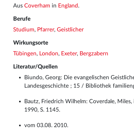
Aus
Coverham
in
England
.
Berufe
Studium
,
Pfarrer
,
Geistlicher
Wirkungsorte
Tübingen
,
London
,
Exeter
,
Bergzabern
Literatur/Quellen
Biundo, Georg: Die evangelischen Geistlich
Landesgeschichte ; 15 / Bibliothek familieng
Bautz, Friedrich Wilhelm: Coverdale, Miles
1990, S. 1145.
vom 03.08. 2010.