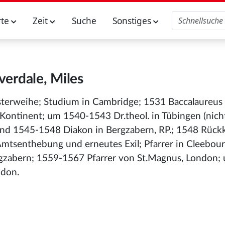
rte
Zeit
Suche
Sonstiges
verdale, Miles
sterweihe; Studium in Cambridge; 1531 Baccalaureus 
Kontinent; um 1540-1543 Dr.theol. in Tübingen (nicht
 und 1545-1548 Diakon in Bergzabern, RP.; 1548 Rück
mtsenthebung und erneutes Exil; Pfarrer in Cleebour
rgzabern; 1559-1567 Pfarrer von St.Magnus, London;
ndon.