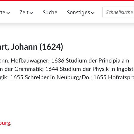
rte
Zeit
Suche
Sonstiges
rt, Johann (1624)
hann, Hofbauwagner; 1636 Studium der Principia am
er Grammatik; 1644 Studium der Physik in Ingolstad
ik; 1655 Schreiber in Neuburg/Do.; 1655 Hofratsprot
burg
.