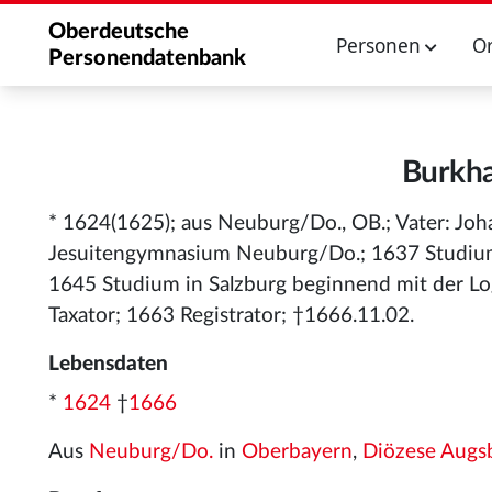
Oberdeutsche
Personen
O
Personendatenbank
Burkha
* 1624(1625); aus Neuburg/Do., OB.; Vater: Jo
Jesuitengymnasium Neuburg/Do.; 1637 Studium d
1645 Studium in Salzburg beginnend mit der Log
Taxator; 1663 Registrator; †1666.11.02.
Lebensdaten
*
1624
†
1666
Aus
Neuburg/Do.
in
Oberbayern
,
Diözese Augs