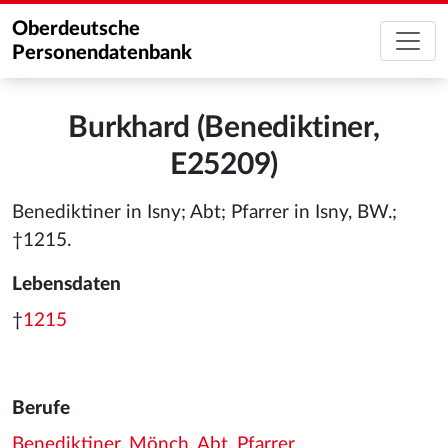
Oberdeutsche
Personendatenbank
Burkhard (Benediktiner,
E25209)
Benediktiner in Isny; Abt; Pfarrer in Isny, BW.;
†1215.
Lebensdaten
†
1215
Berufe
Benediktiner
,
Mönch
,
Abt
,
Pfarrer