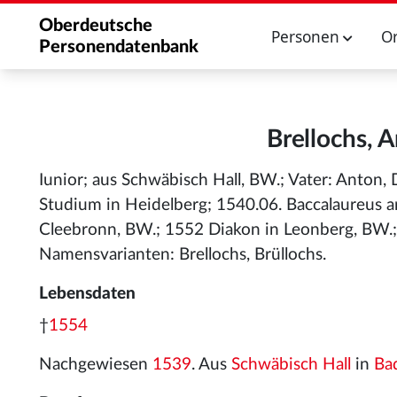
Oberdeutsche
Personen
O
Personendatenbank
Brellochs, 
Iunior; aus Schwäbisch Hall, BW.; Vater: Anton
Studium in Heidelberg; 1540.06. Baccalaureus a
Cleebronn, BW.; 1552 Diakon in Leonberg, BW.;
Namensvarianten: Brellochs, Brüllochs.
Lebensdaten
†
1554
Nachgewiesen
1539
. Aus
Schwäbisch Hall
in
Ba