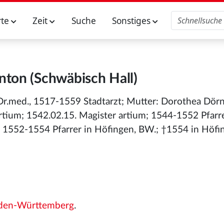
rte
Zeit
Suche
Sonstiges
Anton (Schwäbisch Hall)
, Dr.med., 1517-1559 Stadtarzt; Mutter: Dorothea Dör
rtium; 1542.02.15. Magister artium; 1544-1552 Pfarre
 1552-1554 Pfarrer in Höfingen, BW.; †1554 in Höfi
den-Württemberg
.