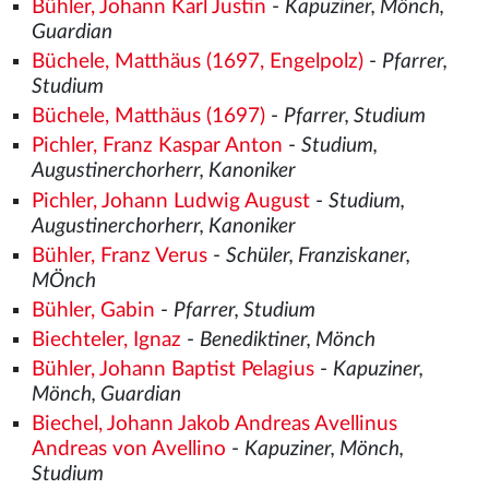
Bühler, Johann Karl Justin
-
Kapuziner, Mönch,
Guardian
Büchele, Matthäus (1697, Engelpolz)
-
Pfarrer,
Studium
Büchele, Matthäus (1697)
-
Pfarrer, Studium
Pichler, Franz Kaspar Anton
-
Studium,
Augustinerchorherr, Kanoniker
Pichler, Johann Ludwig August
-
Studium,
Augustinerchorherr, Kanoniker
Bühler, Franz Verus
-
Schüler, Franziskaner,
MÖnch
Bühler, Gabin
-
Pfarrer, Studium
Biechteler, Ignaz
-
Benediktiner, Mönch
Bühler, Johann Baptist Pelagius
-
Kapuziner,
Mönch, Guardian
Biechel, Johann Jakob Andreas Avellinus
Andreas von Avellino
-
Kapuziner, Mönch,
Studium