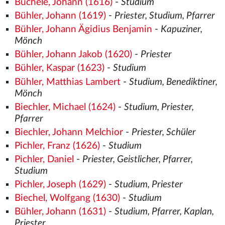
Buchele, Johann (1616)
-
Studium
Bühler, Johann (1619)
-
Priester, Studium, Pfarrer
Bühler, Johann Ägidius Benjamin
-
Kapuziner,
Mönch
Bühler, Johann Jakob (1620)
-
Priester
Bühler, Kaspar (1623)
-
Studium
Bühler, Matthias Lambert
-
Studium, Benediktiner,
Mönch
Biechler, Michael (1624)
-
Studium, Priester,
Pfarrer
Biechler, Johann Melchior
-
Priester, Schüler
Pichler, Franz (1626)
-
Studium
Pichler, Daniel
-
Priester, Geistlicher, Pfarrer,
Studium
Pichler, Joseph (1629)
-
Studium, Priester
Biechel, Wolfgang (1630)
-
Studium
Bühler, Johann (1631)
-
Studium, Pfarrer, Kaplan,
Priester