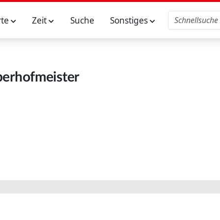
rte
Zeit
Suche
Sonstiges
erhofmeister