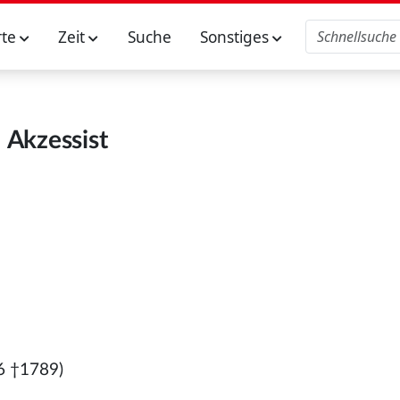
rte
Zeit
Suche
Sonstiges
Akzessist
6 †1789)