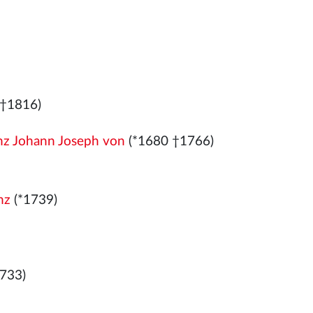
 †1816)
anz Johann Joseph von
(*1680 †1766)
nz
(*1739)
733)