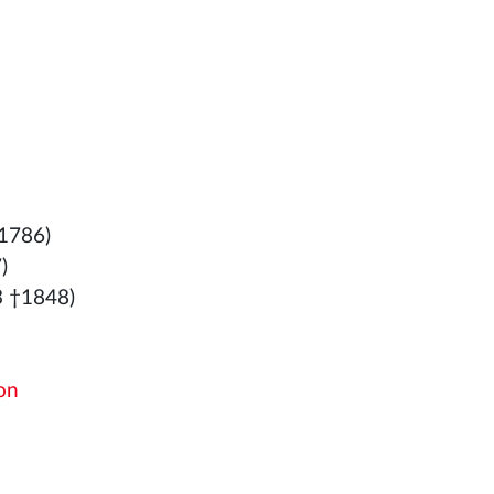
1786)
)
3 †1848)
von
)