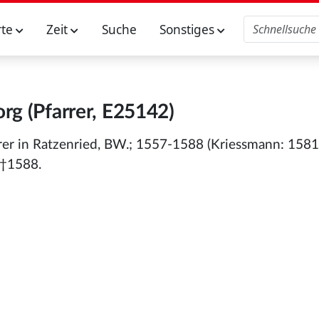
rte
Zeit
Suche
Sonstiges
rg (Pfarrer, E25142)
rer in Ratzenried, BW.; 1557-1588 (Kriessmann: 158
 †1588.