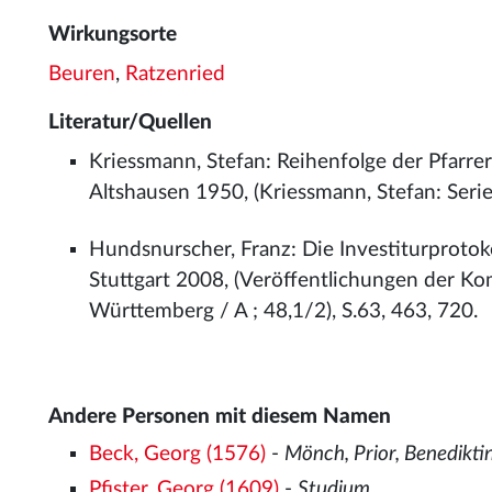
Wirkungsorte
Beuren
,
Ratzenried
Literatur/Quellen
Kriessmann, Stefan: Reihenfolge der Pfarre
Altshausen 1950, (Kriessmann, Stefan: Series
Hundsnurscher, Franz: Die Investiturprotok
Stuttgart 2008, (Veröffentlichungen der K
Württemberg / A ; 48,1/2), S.63, 463, 720.
Andere Personen mit diesem Namen
Beck, Georg (1576)
-
Mönch, Prior, Benedikti
Pfister, Georg (1609)
-
Studium