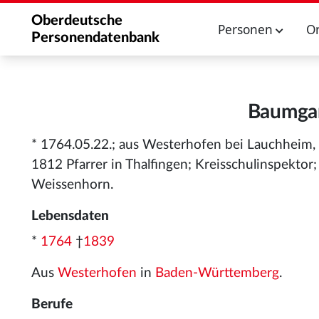
Oberdeutsche
Personen
O
Personendatenbank
Baumgar
* 1764.05.22.; aus Westerhofen bei Lauchheim, 
1812 Pfarrer in Thalfingen; Kreisschulinspekto
Weissenhorn.
Lebensdaten
*
1764
†
1839
Aus
Westerhofen
in
Baden-Württemberg
.
Berufe