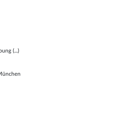
ung (...)
, München