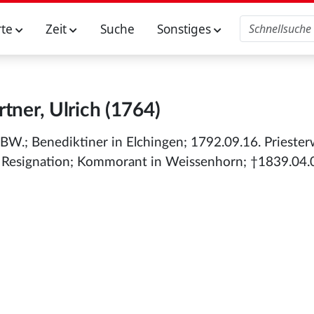
rte
Zeit
Suche
Sonstiges
tner, Ulrich (1764)
BW.; Benediktiner in Elchingen; 1792.09.16. Priester
r; Resignation; Kommorant in Weissenhorn; †1839.04.0