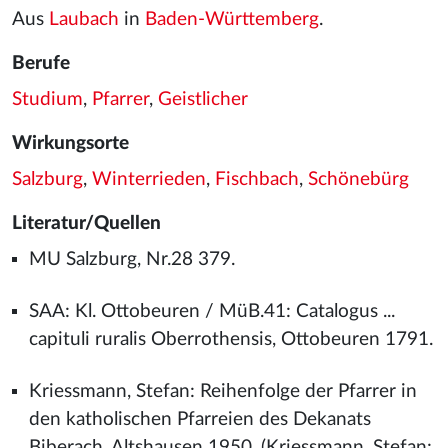
Aus
Laubach
in
Baden-Württemberg
.
Berufe
Studium
,
Pfarrer
,
Geistlicher
Wirkungsorte
Salzburg
,
Winterrieden
,
Fischbach
,
Schönebürg
Literatur/Quellen
MU Salzburg, Nr.28 379.
SAA: Kl. Ottobeuren / MüB.41: Catalogus ...
capituli ruralis Oberrothensis, Ottobeuren 1791.
Kriessmann, Stefan: Reihenfolge der Pfarrer in
den katholischen Pfarreien des Dekanats
Biberach, Altshausen 1950, (Kriessmann, Stefan: