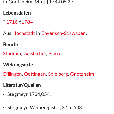
in Gnotzheim, Mfr.; †1784.05.27.
Lebensdaten
*
1716
†
1784
Aus
Höchstädt
in
Bayerisch-Schwaben
.
Berufe
Studium
,
Geistlicher
,
Pfarrer
Wirkungsorte
Dillingen
,
Oettingen
,
Spielberg
,
Gnotzheim
Literatur/Quellen
Stegmeyr 1734,054.
Stegmeyr, Weiheregister, S.15, 533.