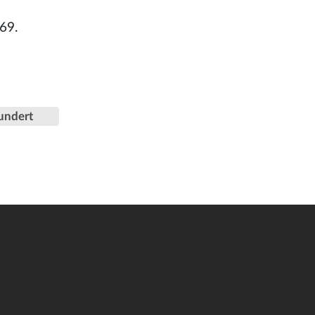
69.
undert