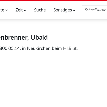
rte
Zeit
Suche
Sonstiges
nbrenner, Ubald
800.05.14. in Neukirchen beim Hl.Blut.