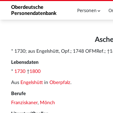
Oberdeutsche
Personen
O
Personendatenbank
Asche
* 1730; aus Engelshütt, Opf.; 1748 OFMRef.; †1
Lebensdaten
*
1730
†
1800
Aus
Engelshütt
in
Oberpfalz
.
Berufe
Franziskaner
,
Mönch