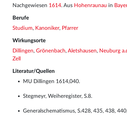
Nachgewiesen
1614
. Aus
Hohenraunau
in
Baye
Berufe
Studium
,
Kanoniker
,
Pfarrer
Wirkungsorte
Dillingen
,
Grönenbach
,
Aletshausen
,
Neuburg a.
Zell
Literatur/Quellen
MU Dillingen 1614,040.
Stegmeyr, Weiheregister, S.8.
Generalschematismus, S.428, 435, 438, 440,