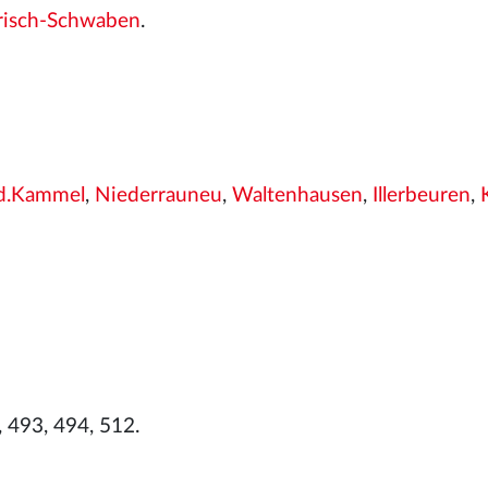
risch-Schwaben
.
d.Kammel
,
Niederrauneu
,
Waltenhausen
,
Illerbeuren
,
 493, 494, 512.