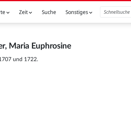
rte
Zeit
Suche
Sonstiges
er, Maria Euphrosine
 1707 und 1722.