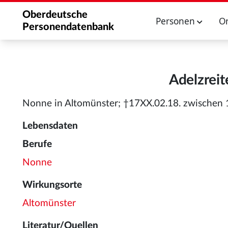
Oberdeutsche
Personen
O
Personendatenbank
Adelzreit
Nonne in Altomünster; †17XX.02.18. zwischen
Lebensdaten
Berufe
Nonne
Wirkungsorte
Altomünster
Literatur/Quellen