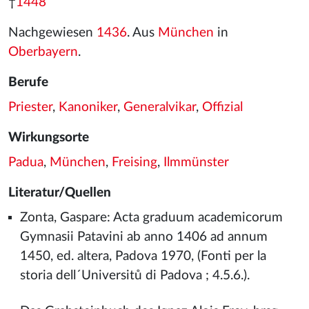
†
1448
Nachgewiesen
1436
. Aus
München
in
Oberbayern
.
Berufe
Priester
,
Kanoniker
,
Generalvikar
,
Offizial
Wirkungsorte
Padua
,
München
,
Freising
,
Ilmmünster
Literatur/Quellen
Zonta, Gaspare: Acta graduum academicorum
Gymnasii Patavini ab anno 1406 ad annum
1450, ed. altera, Padova 1970, (Fonti per la
storia dell´Universitů di Padova ; 4.5.6.).