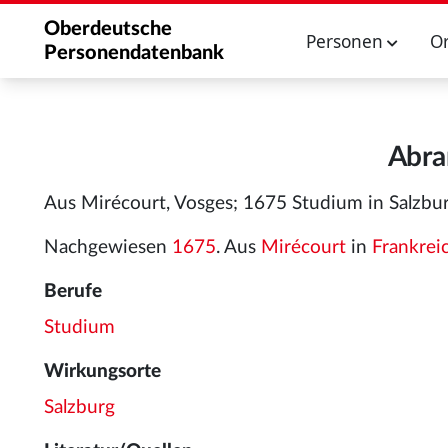
Oberdeutsche
Personen
O
Personendatenbank
Abra
Aus Mirécourt, Vosges; 1675 Studium in Salzbur
Nachgewiesen
1675
. Aus
Mirécourt
in
Frankrei
Berufe
Studium
Wirkungsorte
Salzburg