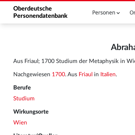
Oberdeutsche
Personen
O
Personendatenbank
Abraha
Aus Friaul; 1700 Studium der Metaphysik in Wi
Nachgewiesen
1700
. Aus
Friaul
in
Italien
.
Berufe
Studium
Wirkungsorte
Wien