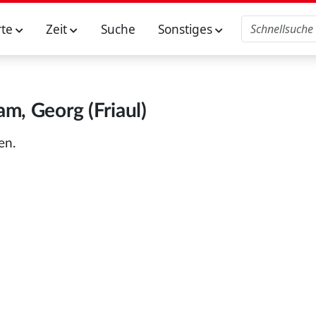
rte
Zeit
Suche
Sonstiges
m, Georg (Friaul)
en.