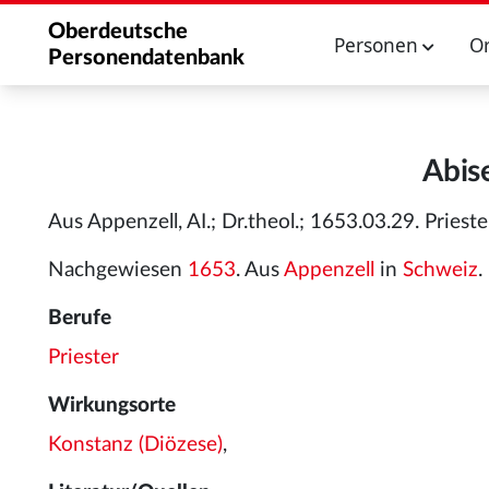
Oberdeutsche
Personen
O
Personendatenbank
Abis
Aus Appenzell, AI.; Dr.theol.; 1653.03.29. Pries
Nachgewiesen
1653
. Aus
Appenzell
in
Schweiz
.
Berufe
Priester
Wirkungsorte
Konstanz (Diözese)
,