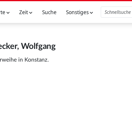
rte
Zeit
Suche
Sonstiges
ecker, Wolfgang
terweihe in Konstanz.