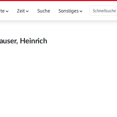
rte
Zeit
Suche
Sonstiges
user, Heinrich