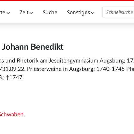
rte
Zeit
Suche
Sonstiges
l, Johann Benedikt
s und Rhetorik am Jesuitengymnasium Augsburg; 1
731.09.22. Priesterweihe in Augsburg; 1740-1745 Pfa
.; †1747.
-Schwaben
.