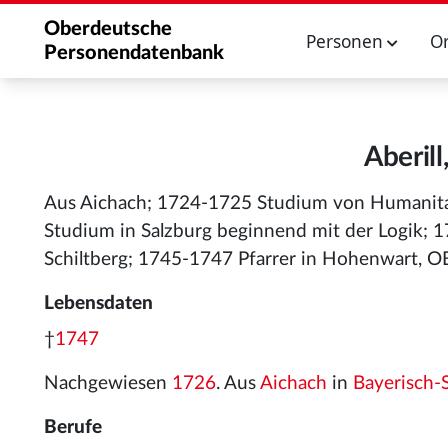
Oberdeutsche
Personen
O
Personendatenbank
Aberil
Aus Aichach; 1724-1725 Studium von Humanita
Studium in Salzburg beginnend mit der Logik; 1
Schiltberg; 1745-1747 Pfarrer in Hohenwart, OB
Lebensdaten
†
1747
Nachgewiesen
1726
. Aus
Aichach
in
Bayerisch
Berufe